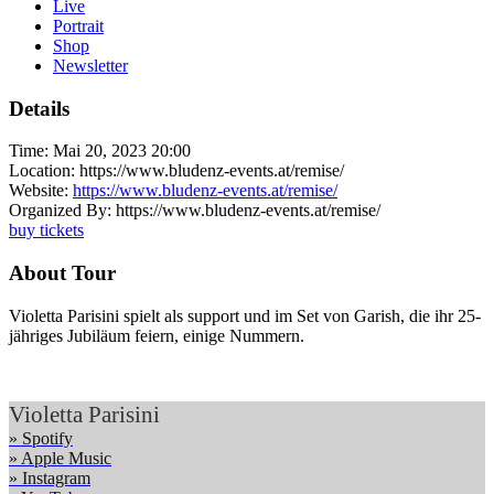
Live
Portrait
Shop
Newsletter
Details
Time:
Mai 20, 2023 20:00
Location:
https://www.bludenz-events.at/remise/
Website:
https://www.bludenz-events.at/remise/
Organized By:
https://www.bludenz-events.at/remise/
buy tickets
About Tour
Violetta Parisini spielt als support und im Set von Garish, die ihr 25-
jähriges Jubiläum feiern, einige Nummern.
Violetta Parisini
» Spotify
» Apple Music
» Instagram