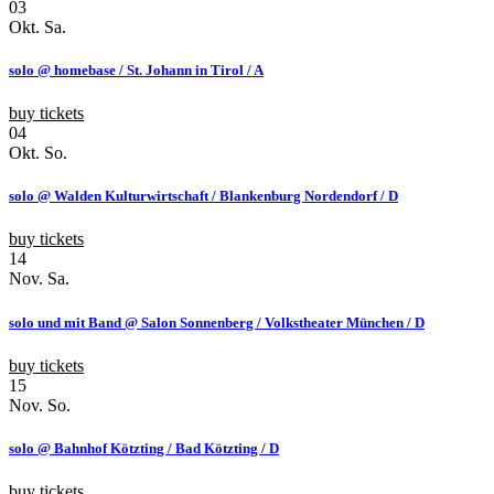
03
Okt.
Sa.
solo @ homebase / St. Johann in Tirol / A
buy tickets
04
Okt.
So.
solo @ Walden Kulturwirtschaft / Blankenburg Nordendorf / D
buy tickets
14
Nov.
Sa.
solo und mit Band @ Salon Sonnenberg / Volkstheater München / D
buy tickets
15
Nov.
So.
solo @ Bahnhof Kötzting / Bad Kötzting / D
buy tickets