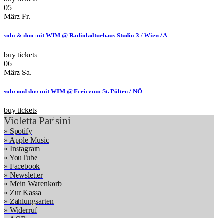
05
März
Fr.
solo & duo mit WIM @ Radiokulturhaus Studio 3 / Wien / A
buy tickets
06
März
Sa.
solo und duo mit WIM @ Freiraum St. Pölten / NÖ
buy tickets
Violetta Parisini
» Spotify
» Apple Music
» Instagram
» YouTube
» Facebook
» Newsletter
» Mein Warenkorb
» Zur Kassa
» Zahlungsarten
» Widerruf